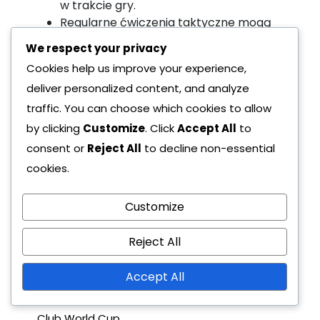
w trakcie gry.
Regularne ćwiczenia taktyczne mogą
przygotować zawodników na
We respect your privacy
nieoczekiwane sytuacje.
Cookies help us improve your experience,
Zachęcanie do proaktywnego myślenia
deliver personalized content, and analyze
pomaga zawodnikom przewidywać
ruchy przeciwników.
traffic. You can choose which cookies to allow
by clicking
Customize
. Click
Accept All
to
Dodatkowo, wykorzystanie analizy danych
consent or
Reject All
to decline non-essential
może informować decyzje trenerskie,
cookies.
pozwalając na dostosowane strategie w
oparciu o mocne i słabe strony przeciwnika.
Customize
To podejście oparte na danych zwiększa
zdolność Sevilli do skutecznego
Reject All
dostosowywania się w kluczowych
Accept All
momentach meczów, szczególnie w
turniejach o wysokiej stawce, takich jak FIFA
Club World Cup.