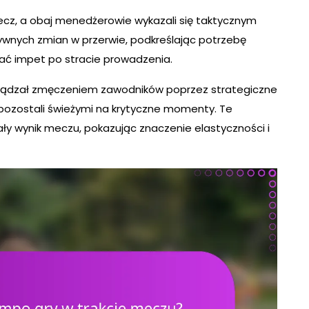
ecz, a obaj menedżerowie wykazali się taktycznym
ywnych zmian w przerwie, podkreślając potrzebę
ać impet po stracie prowadzenia.
rządzał zmęczeniem zawodników poprzez strategiczne
 pozostali świeżymi na krytyczne momenty. Te
ały wynik meczu, pokazując znaczenie elastyczności i