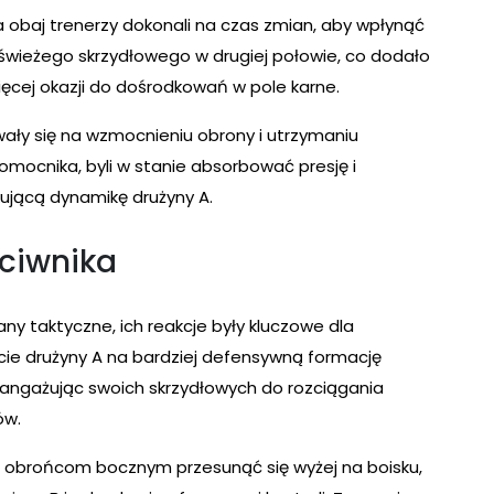
 obaj trenerzy dokonali na czas zmian, aby wpłynąć
ł świeżego skrzydłowego w drugiej połowie, co dodało
więcej okazji do dośrodkowań w pole karne.
wały się na wzmocnieniu obrony i utrzymaniu
ocnika, byli w stanie absorbować presję i
ującą dynamikę drużyny A.
eciwnika
y taktyczne, ich reakcje były kluczowe dla
cie drużyny A na bardziej defensywną formację
, angażując swoich skrzydłowych do rozciągania
ów.
m obrońcom bocznym przesunąć się wyżej na boisku,