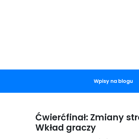
Skip
to
content
Wpisy na blogu
Ćwierćfinał: Zmiany str
Wkład graczy