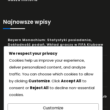
Najnowsze wpisy
Bayern Monachium: Statystyki posiadania,
Dokładność podań, Wkład graczy w FIFA Klubowe
Mistrzostwa Świata 2023
We respect your privacy
Cookies help us improve your experience,
Ćwierćfinał: Zmiany strategiczne, Przebieg gry,
Wkład graczy
deliver personalized content, and analyze
traffic. You can choose which cookies to allow
Turnieje przeszłe: Dane historyczne, Analiza
by clicking
Customize
. Click
Accept All
to
drużyn, Wyniki meczów
consent or
Reject All
to decline non-essential
Paris Saint-Germain: Formacje ofensywne,
cookies.
słabości defensywne, statystyki graczy w FIFA Club
World Cup 2023
Customize