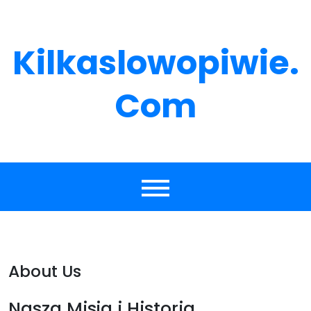
Skip
to
content
Kilkaslowopiwie.
Com
About Us
Nasza Misja i Historia