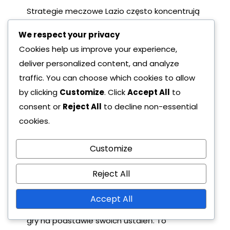
Strategie meczowe Lazio często koncentrują
się na wykorzystywaniu słabości przeciwnika,
We respect your privacy
jednocześnie maksymalizując własne mocne
Cookies help us improve your experience,
strony. Zazwyczaj skupiają się na szybkich
deliver personalized content, and analyze
przejściach i wykorzystywaniu skrzydeł, co
traffic. You can choose which cookies to allow
może rozciągać obrony i tworzyć przestrzeń
by clicking
Customize
. Click
Accept All
to
dla zawodników centralnych. To podejście
consent or
Reject All
to decline non-essential
jest szczególnie skuteczne przeciwko
cookies.
drużynom, które preferują wysoką linię
defensywną.
Customize
Strategie szkoleniowe również odgrywają
Reject All
znaczącą rolę w kształtowaniu taktyki
meczowej. Sztab szkoleniowy dokładnie
Accept All
analizuje przeciwników, dostosowując plany
gry na podstawie swoich ustaleń. To