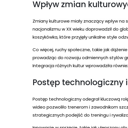
Wpływ zmian kulturowyc
Zmiany kulturowe miały znaczący wpływ na styl
nacjonalizmu w XX wieku doprowadził do globa
koszykówka, które przyjęły unikalne style od
Co więcej, ruchy społeczne, takie jak dążenie 
prowadząc do rozwoju odmiennych stylów gry,
Integracja różnych kultur wprowadziła również
Postęp technologiczny 
Postęp technologiczny odegrał kluczową rolę
wideo pozwoliło trenerom i zawodnikom szc
strategicznych podejść do treningu i rywalizac
Innowacje w sprzęcie, takie jak ulepszony ob