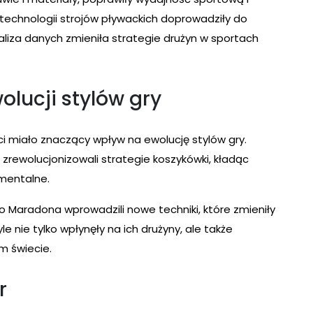
 technologii strojów pływackich doprowadziły do
liza danych zmieniła strategie drużyn w sportach
lucji stylów gry
aci miało znaczący wpływ na ewolucję stylów gry.
 zrewolucjonizowali strategie koszykówki, kładąc
mentalne.
go Maradona wprowadzili nowe techniki, które zmieniły
yle nie tylko wpłynęły na ich drużyny, ale także
m świecie.
r