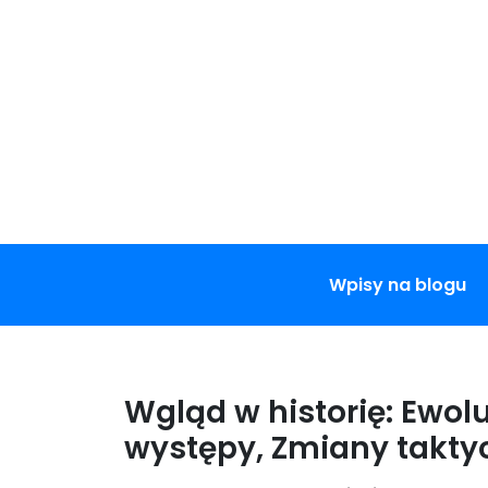
Skip
to
content
Wpisy na blogu
Wgląd w historię: Ewol
występy, Zmiany takty