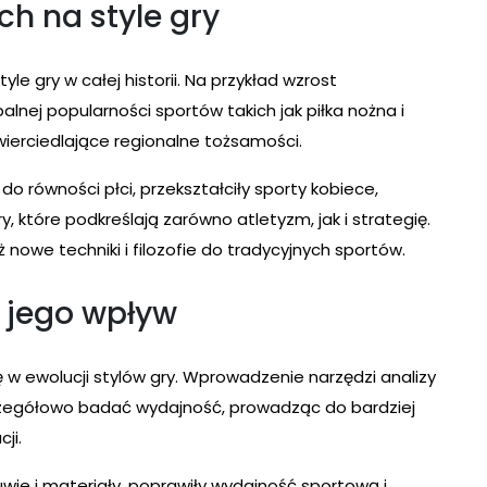
h na style gry
e gry w całej historii. Na przykład wzrost
lnej popularności sportów takich jak piłka nożna i
zwierciedlające regionalne tożsamości.
do równości płci, przekształciły sporty kobiece,
 które podkreślają zarówno atletyzm, jak i strategię.
 nowe techniki i filozofie do tradycyjnych sportów.
i jego wpływ
 w ewolucji stylów gry. Wprowadzenie narzędzi analizy
zegółowo badać wydajność, prowadząc do bardziej
ji.
uwie i materiały, poprawiły wydajność sportową i