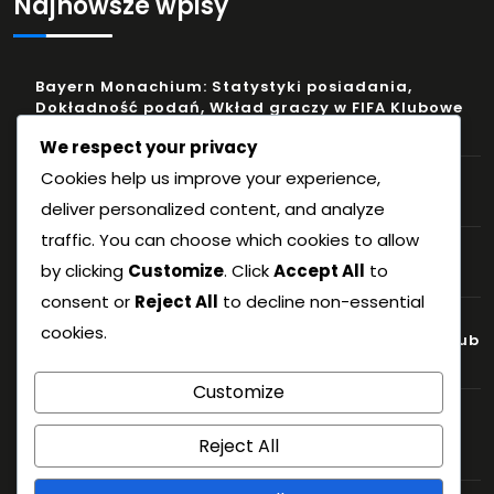
Najnowsze wpisy
Bayern Monachium: Statystyki posiadania,
Dokładność podań, Wkład graczy w FIFA Klubowe
Mistrzostwa Świata 2023
We respect your privacy
Cookies help us improve your experience,
Ćwierćfinał: Zmiany strategiczne, Przebieg gry,
Wkład graczy
deliver personalized content, and analyze
traffic. You can choose which cookies to allow
Turnieje przeszłe: Dane historyczne, Analiza
by clicking
Customize
. Click
Accept All
to
drużyn, Wyniki meczów
consent or
Reject All
to decline non-essential
Paris Saint-Germain: Formacje ofensywne,
cookies.
słabości defensywne, statystyki graczy w FIFA Club
World Cup 2023
Customize
Rekordy FIFA Klubowych Mistrzostw Świata:
Znaczące osiągnięcia, Statystyki historyczne,
Reject All
Występy drużyn