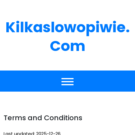
Skip
to
content
Kilkaslowopiwie.
Com
Terms and Conditions
Last updated: 2025-12-26